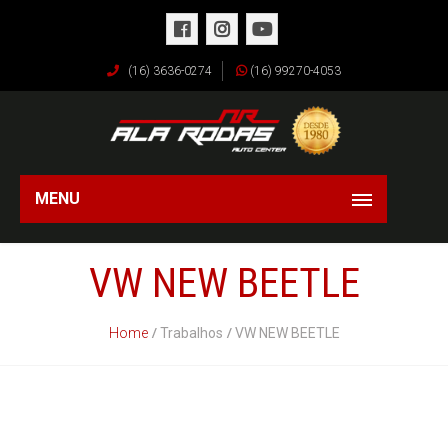
(16) 3636-0274
(16) 99270-4053
MENU
VW NEW BEETLE
Home
Trabalhos
VW NEW BEETLE