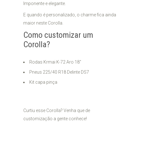
Imponente e elegante.
E quando é personalizado, o charme fica ainda
maior neste Corolla.
Como customizar um
Corolla?
Rodas Krmai K-72 Aro 18"
Pneus 225/40 R18 Delinte DS7
Kit capa pinça
Curtiu esse Corolla? Venha que de
customização a gente conhece!