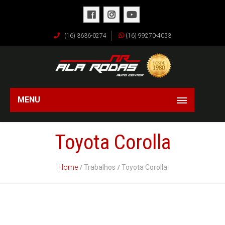
(16) 3636-0274
(16) 99270-4053
MENU
Toyota Corolla
Home
Trabalhos
Toyota Corolla