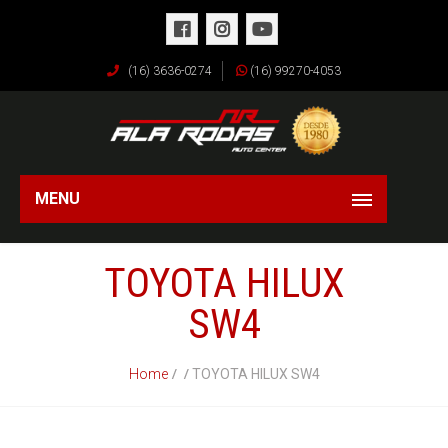
(16) 3636-0274
(16) 99270-4053
MENU
TOYOTA HILUX
SW4
Home
TOYOTA HILUX SW4