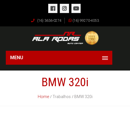
(16) 3636-0274
(16) 99270-4053
MENU
BMW 320i
Home
Trabalhos
BMW 320i