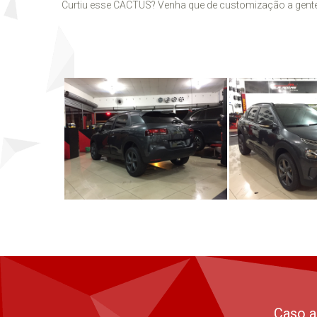
Curtiu esse CACTUS? Venha que de customização a gent
Caso a