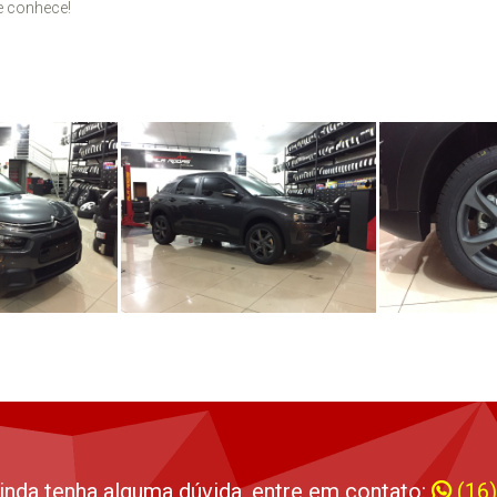
e conhece!
inda tenha alguma dúvida, entre em contato:
(16