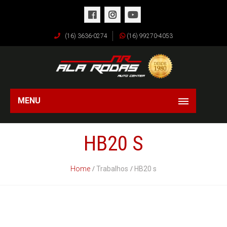
(16) 3636-0274
(16) 99270-4053
MENU
HB20 S
Home
Trabalhos
HB20 s