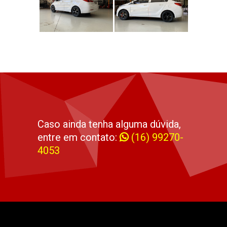
Caso ainda tenha alguma dúvida,
entre em contato:
(16) 99270-
4053