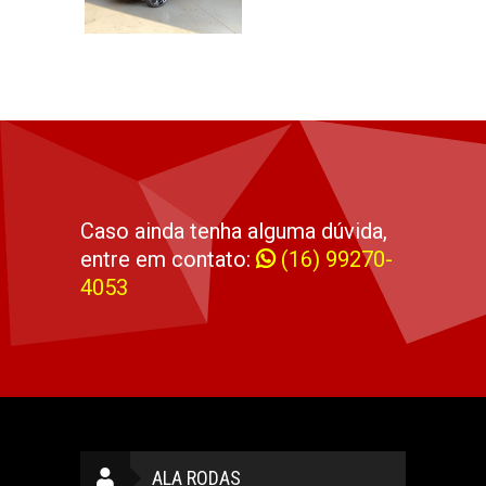
Caso ainda tenha alguma dúvida,
entre em contato:
(16) 99270-
4053
ALA RODAS