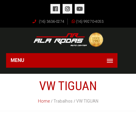
(16) 3636-0274
(16) 99270-4053
MENU
VW TIGUAN
Home
Trabalhos
VW TIGUAN