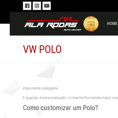
HOME
VW POLO
Imponente e elegante.
E quando é personalizado, o charme fica ainda maior nes
Como customizar um Polo?