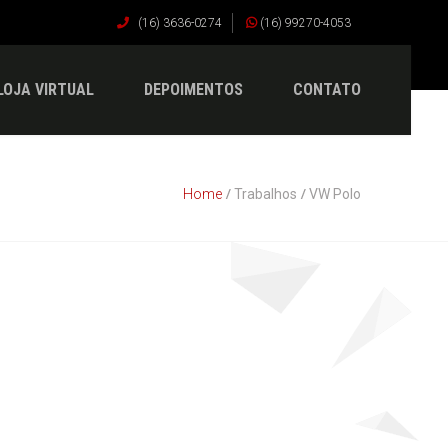
(16) 3636-0274
(16) 99270-4053
LOJA VIRTUAL
DEPOIMENTOS
CONTATO
Home
Trabalhos
VW Polo