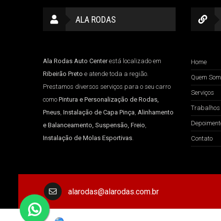
ALA RODAS
Ala Rodas Auto Center
está localizado em
Home
Ribeirão Preto
e atende toda a região.
Quem Som
Prestamos diversos serviços para o seu carro
Serviços
como
Pintura e Personalização de Rodas,
Trabalhos
Pneus
,
Instalação de Capa Pinça
,
Alinhamento
Depoiment
e Balanceamento, Suspensão, Freio
,
Instalação de Molas Esportivas
.
Contato
alarodas@alarodas.com.br