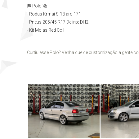
🏁 Polo 🚀
- Rodas Krmai S-18 aro 17”
- Pneus 205/45 R17 Delinte DH2
- Kit Molas Red Coil
Curtiu esse Polo? Venha que de customização a gente co