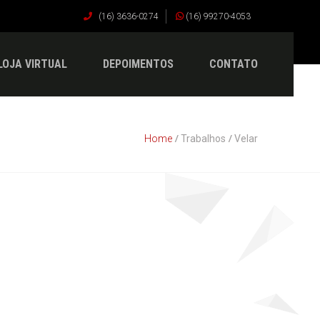
(16) 3636-0274
(16) 99270-4053
LOJA VIRTUAL
DEPOIMENTOS
CONTATO
Home
Trabalhos
Velar