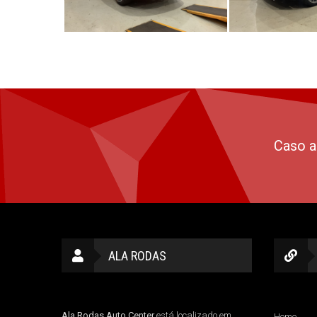
Caso a
ALA RODAS
Ala Rodas Auto Center
está localizado em
Home