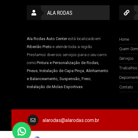
ALA RODAS
Ala Rodas Auto Center
está localizado em
Home
Ribeirão Preto
e atende toda a região.
Quem Som
Prestamos diversos serviços para o seu carro
Serviços
como
Pintura e Personalização de Rodas,
Trabalhos
Pneus
,
Instalação de Capa Pinça
,
Alinhamento
Depoiment
e Balanceamento, Suspensão, Freio
,
Instalação de Molas Esportivas
.
Contato
alarodas@alarodas.com.br