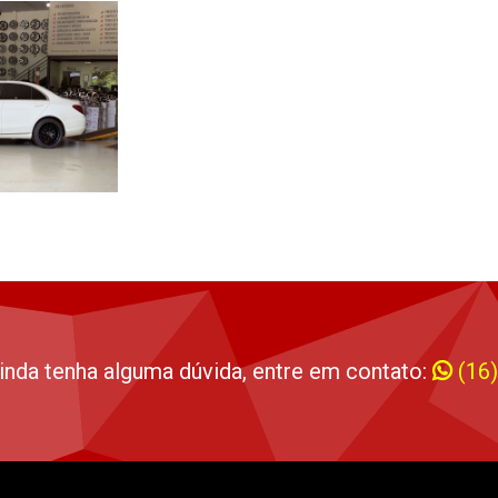
inda tenha alguma dúvida, entre em contato:
(16