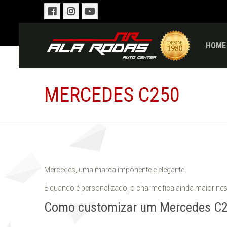
HOME
MERCEDES C250
Mercedes, uma marca imponente e elegante.
E quando é personalizado, o charme fica ainda maior ne
Como customizar um Mercedes C