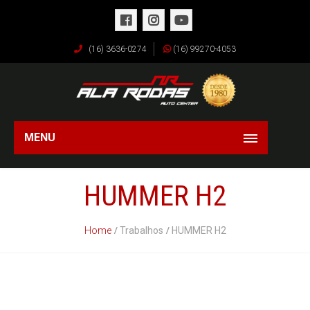
(16) 3636-0274
(16) 99270-4053
MENU
HUMMER H2
Home
Trabalhos
HUMMER H2