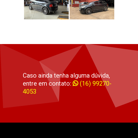
Caso ainda tenha alguma dúvida,
entre em contato:
(16) 99270-
4053