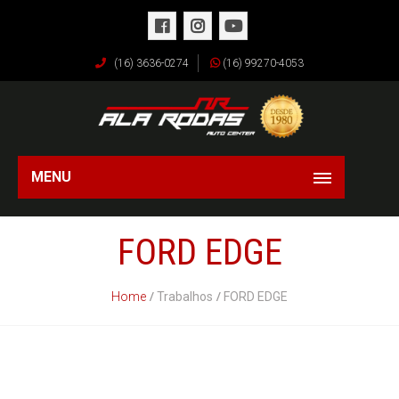
(16) 3636-0274
(16) 99270-4053
MENU
FORD EDGE
Home
Trabalhos
FORD EDGE