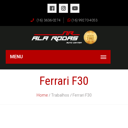
(16) 3636-0274
(16) 99270-4053
MENU
Ferrari F30
Home
Trabalhos
Ferrari F30