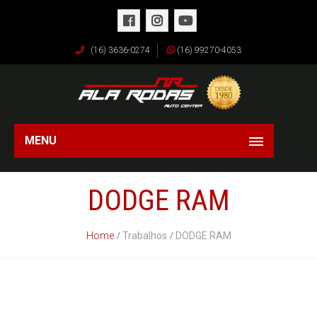
(16) 3636-0274
(16) 99270-4053
MENU
DODGE RAM
Home
Trabalhos
DODGE RAM