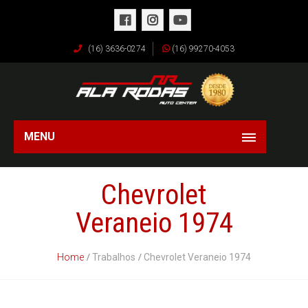
(16) 3636-0274
(16) 99270-4053
MENU
Chevrolet
Veraneio 1974
Home
Trabalhos
Chevrolet Veraneio 1974