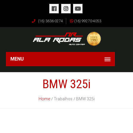
(16) 3636-0274
(16) 99270-4053
MENU
BMW 325i
Home
Trabalhos
BMW 325i