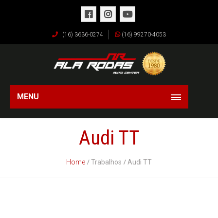
(16) 3636-0274
(16) 99270-4053
MENU
Audi TT
Home
Trabalhos
Audi TT